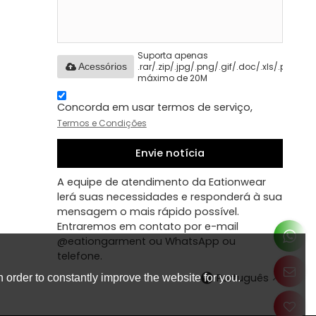
Suporta apenas
.rar/.zip/.jpg/.png/.gif/.doc/.xls/.pdf,
Acessórios
máximo de 20M
Concorda em usar termos de serviço,
Termos e Condições
Envie notícia
A equipe de atendimento da Eationwear
lerá suas necessidades e responderá à sua
mensagem o mais rápido possível.
Entraremos em contato por e-mail
@eationgarment ou WhatsApp ou
telefone.
Português
 order to constantly improve the website for you.