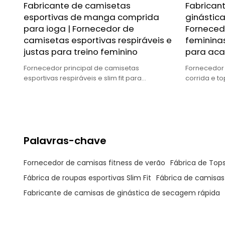
Fabricante de camisetas
Fabrican
esportivas de manga comprida
ginástica
para ioga | Fornecedor de
Forneced
camisetas esportivas respiráveis e
feminina
justas para treino feminino
para ac
Fornecedor principal de camisetas
Fornecedor 
esportivas respiráveis e slim fit para
corrida e t
mulheres, de alta qualidade, ajuste perfeito
qualidade, 
para marcas globais.
globais.
Palavras-chave
Fornecedor de camisas fitness de verão
Fábrica de Tops
Fábrica de roupas esportivas Slim Fit
Fábrica de camisa
Fabricante de camisas de ginástica de secagem rápida