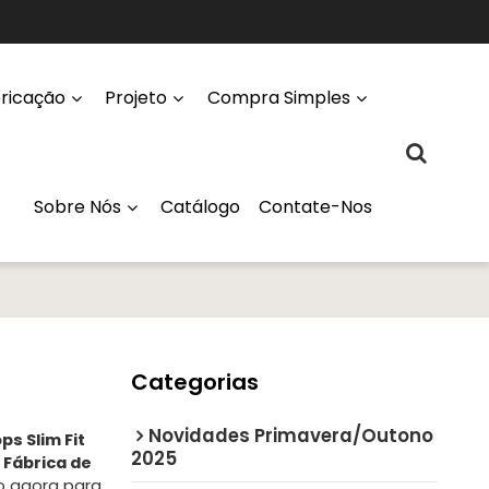
ricação
Projeto
Compra Simples
Sobre Nós
Catálogo
Contate-Nos
Categorias
Novidades Primavera/Outono
ps Slim Fit
2025
a
Fábrica de
o agora para