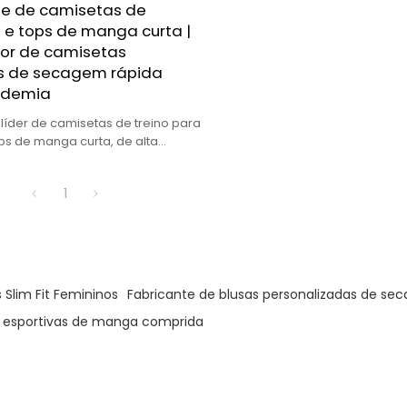
te de camisetas de
 e tops de manga curta |
or de camisetas
s de secagem rápida
ademia
líder de camisetas de treino para
ops de manga curta, de alta
ajuste perfeito para marcas
1
 Slim Fit Femininos
Fabricante de blusas personalizadas de se
s esportivas de manga comprida