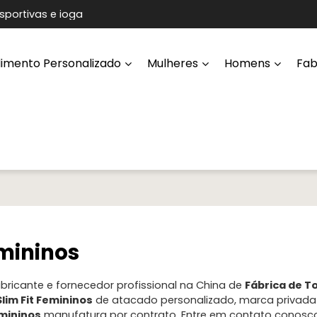
sportivas e ioga
imento Personalizado
Mulheres
Homens
Fab
emininos
bricante e fornecedor profissional na China de
Fábrica de To
lim Fit Femininos
de atacado personalizado, marca privad
emininos
manufatura por contrato. Entre em contato conosc