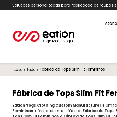
Soluções personalizadas para fabricação de roupas e
Atend
/
/
Fábrica de Tops Slim Fit Femininos
casa
tudo
Fábrica de Tops Slim Fit F
Eation Yoga Clothing Custom Manufacturer
é um fa
Femininos
, nós fornecemos fábrica
Fábrica de Tops S
Tops Slim Fit Femininos
e
Fábrica de Tops Slim Fit F