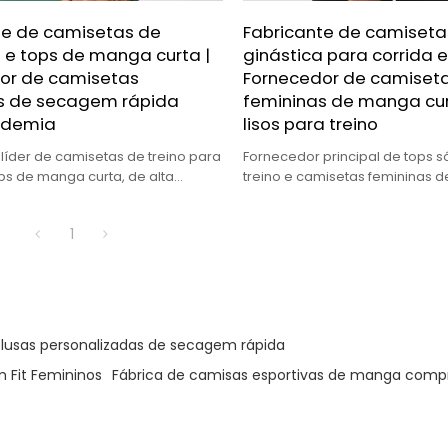
te de camisetas de
Fabricante de camiseta
 e tops de manga curta |
ginástica para corrida e 
or de camisetas
Fornecedor de camiset
s de secagem rápida
femininas de manga cur
ademia
lisos para treino
líder de camisetas de treino para
Fornecedor principal de tops s
ops de manga curta, de alta
treino e camisetas femininas d
ajuste perfeito para marcas
de alta qualidade, ajuste perfe
marcas globais.
1
blusas personalizadas de secagem rápida
m Fit Femininos
Fábrica de camisas esportivas de manga comp