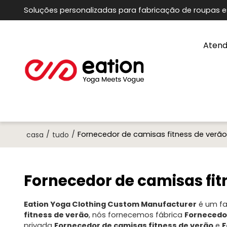
Soluções personalizadas para fabricação de roupas e
Atend
/
/
Fornecedor de camisas fitness de verão
casa
tudo
Fornecedor de camisas fit
Eation Yoga Clothing Custom Manufacturer
é um fa
fitness de verão
, nós fornecemos fábrica
Fornecedor
privada
Fornecedor de camisas fitness de verão
e
F