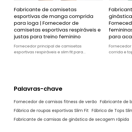
Fabricante de camisetas
Fabrican
esportivas de manga comprida
ginástica
para ioga | Fornecedor de
Forneced
camisetas esportivas respiráveis e
feminina
justas para treino feminino
para ac
Fornecedor principal de camisetas
Fornecedor 
esportivas respiráveis e slim fit para
corrida e t
mulheres, de alta qualidade, ajuste perfeito
qualidade, 
para marcas globais.
globais.
Palavras-chave
Fornecedor de camisas fitness de verão
Fabricante de 
Fábrica de roupas esportivas Slim Fit
Fábrica de Tops Sli
Fabricante de camisas de ginástica de secagem rápida