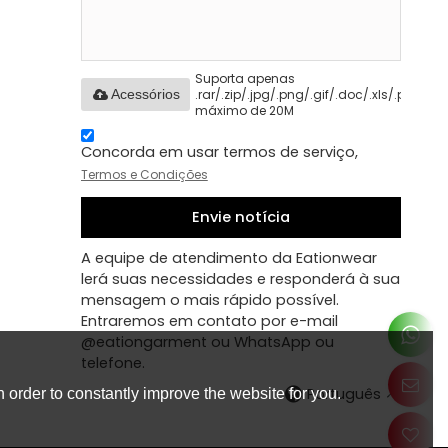
Suporta apenas
.rar/.zip/.jpg/.png/.gif/.doc/.xls/.pdf,
Acessórios
máximo de 20M
Concorda em usar termos de serviço,
Termos e Condições
Envie notícia
A equipe de atendimento da Eationwear
lerá suas necessidades e responderá à sua
mensagem o mais rápido possível.
Entraremos em contato por e-mail
@eationgarment ou WhatsApp ou
telefone.
Português
 order to constantly improve the website for you.