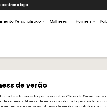
sportivas e ioga
imento Personalizado
Mulheres
Homens
Fab
ness de verão
bricante e fornecedor profissional na China de
Fornecedor 
 de camisas fitness de verão
de atacado personalizado, 
ornecedor de camisas fitness de verão
manufatura por con