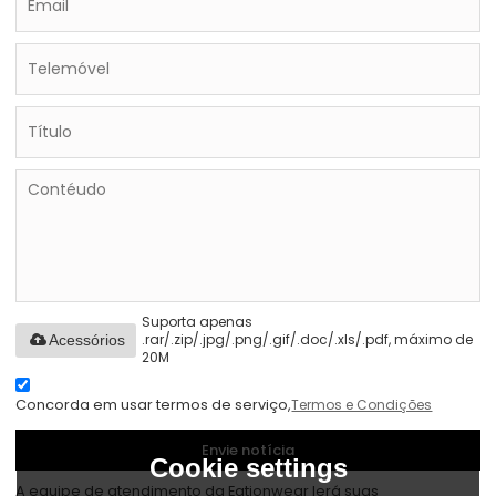
Suporta apenas
.rar/.zip/.jpg/.png/.gif/.doc/.xls/.pdf, máximo de
Acessórios
20M
Concorda em usar termos de serviço,
Termos e Condições
Envie notícia
Cookie settings
A equipe de atendimento da Eationwear lerá suas